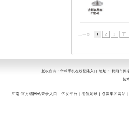
1
2
3
下
上一页
版权所有：华球手机在线登陆入口 地址： 揭阳市揭东县埔田镇
技
江南·官方端网站登录入口
|
亿发平台
|
德信足球
|
必赢集团网站